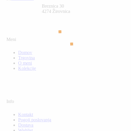
Breznica 30
4274 Žirovnica
Meni
Domov
Trgovina
O meni
Kolekcije
Info
Kontakt
Pogoji poslovanja
Dostava
Wishlist